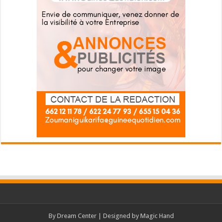
By
Dream Center
| Designed by
Magic Hand