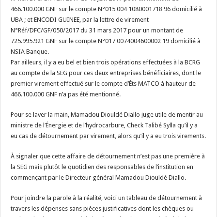
466.100.000 GNF sur le compte N°015 004 1080001718 96 domicilié à
UBA ; et ENCODI GUINEE, par la lettre de virement
N°Réf/DFC/GF/050/2017 du 31 mars 2017 pour un montant de
725.995.921 GNF sur le compte N°017 0074004600002 19 domicilié à
NSIA Banque.
Par ailleurs, il y a eu bel et bien trois opérations effectuées à la BCRG
au compte de la SEG pour ces deux entreprises bénéficiaires, dont le
premier virement effectué sur le compte d’Éts MATCO à hauteur de
466.100.000 GNF n’a pas été mentionné.
Pour se laver la main, Mamadou Diouldé Diallo juge utile de mentir au
ministre de l’Énergie et de l’hydrocarbure, Check Talibé Sylla qu’il y a
eu cas de détournement par virement, alors qu’il y a eu trois virements.
À signaler que cette affaire de détournement n’est pas une première à
la SEG mais plutôt le quotidien des responsables de l’institution en
commençant par le Directeur général Mamadou Diouldé Diallo.
Pour joindre la parole à la réalité, voici un tableau de détournement à
travers les dépenses sans pièces justificatives dont les chèques ou