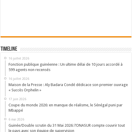
Timeline
16 juillet 2026
Fonction publique guinéenne : Un ultime délai de 10 jours accordé à
599 agents non recensés
16 juillet 2026
Maison de la Presse : Aly Badara Condé dédicace son premier ouvrage
« Succès Orphelin »
17 juin 2026
Coupe du monde 2026: en manque de réalisme, le Sénégal puni par
Mbappé
6 mai 2026
Guinée/Double scrutin du 31 Mai 2026: l’ONASUR compte couvrir tout
le pays avec son équipe de supervision