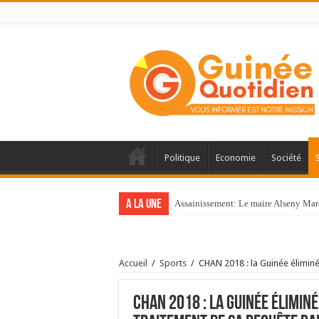
Politique
Economie
Société
A la une
Assainissement: Le maire Alseny Mar
Accueil
/
Sports
/
CHAN 2018 : la Guinée éliminé
CHAN 2018 : la Guinée élimin