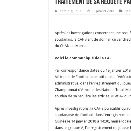
traitement de sa requête pa
admin-guiquo
19 janvier 2018
Spo
Après les investigations concernant une req
soudanais, la CAF vient de donner ce vendred
du CHAN au Maroc.
Voici le communiqué de la CAF
Par correspondance datée du 18 janvier 2018, 
Africaine de Football au motif que la fédérat
administrative, dans l’enregistrement du joueu
Championnat d’Afrique des Nations Total, M
soutien de sa requête les articles 38 et 47 du
Après investigations, la CAF a pu établir qu’a
soudanaise de football dans l’enregistremen
Guinée le 14 janvier 2018 à 14:30, heure loc
dans le groupe A, l’enregistrement du joueur