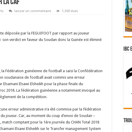
r la CAF
rts
laisser un commentaire
1,300 Vues
uête déposée par la FEGUIFOOT par rapport au joueur
i son verdict en faveur du Soudan donc la Guinée est éliminé
IBC 
la Fédération guinéenne de football a saisi la Confédération
ion soudanaise de football avait commis une erreur
r Elsamani Elsawi Elsheikh pour la phase finale du
aroc 2018. La fédération guinéenne a notamment invoqué au
 règlement de la compétition.
ucune erreur administrative n’a été commise par la fédération
t du joueur. Car, au moment du coup d’envoi de Soudan –
Trou
ale, match comptant pour la 1ère journée du CHAN Total 2018
 Elsamani Elsawi Elsheikh sur le Transfer management System