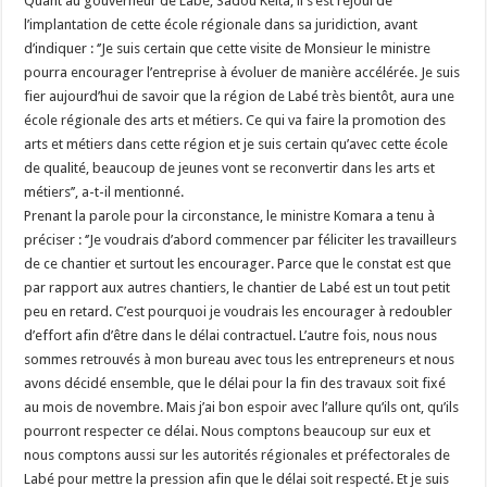
Quant au gouverneur de Labé, Sadou Keita, il s’est réjoui de
l’implantation de cette école régionale dans sa juridiction, avant
d’indiquer : ‘’Je suis certain que cette visite de Monsieur le ministre
pourra encourager l’entreprise à évoluer de manière accélérée. Je suis
fier aujourd’hui de savoir que la région de Labé très bientôt, aura une
école régionale des arts et métiers. Ce qui va faire la promotion des
arts et métiers dans cette région et je suis certain qu’avec cette école
de qualité, beaucoup de jeunes vont se reconvertir dans les arts et
métiers’’, a-t-il mentionné.
Prenant la parole pour la circonstance, le ministre Komara a tenu à
préciser : ‘’Je voudrais d’abord commencer par féliciter les travailleurs
de ce chantier et surtout les encourager. Parce que le constat est que
par rapport aux autres chantiers, le chantier de Labé est un tout petit
peu en retard. C’est pourquoi je voudrais les encourager à redoubler
d’effort afin d’être dans le délai contractuel. L’autre fois, nous nous
sommes retrouvés à mon bureau avec tous les entrepreneurs et nous
avons décidé ensemble, que le délai pour la fin des travaux soit fixé
au mois de novembre. Mais j’ai bon espoir avec l’allure qu’ils ont, qu’ils
pourront respecter ce délai. Nous comptons beaucoup sur eux et
nous comptons aussi sur les autorités régionales et préfectorales de
Labé pour mettre la pression afin que le délai soit respecté. Et je suis