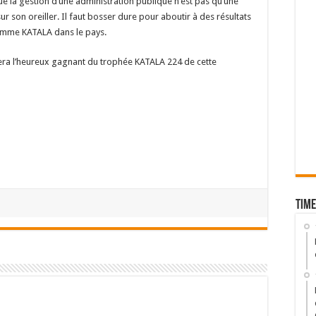
e la gestion d’une administration publique n’est pas qu’une
 son oreiller. Il faut bosser dure pour aboutir à des résultats
omme KATALA dans le pays.
ra l’heureux gagnant du trophée KATALA 224 de cette
Time