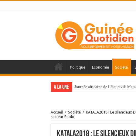
Politique
Economie
Société
A la une
Journée africaine de l’état civil: Ma
Accueil
/
Société
/
KATALA2018 : Le silencieux 
secteur Public
KATALA2018 : Le silencieux D