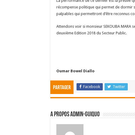
La performance de ce dernier est la preuve qu
récompense politique qui permet de dormir sur
palpables qui permettront d’être reconnus c
Attendons voir si monsieur SEKOUBA MARA se
deuxième Edition 2018 du Secteur Public.
Oumar Bowel Diallo
Facebook
Twitter
Partager
A propos admin-guiquo