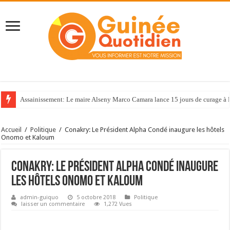
Assainissement: Le maire Alseny Marco Camara lance 15 jours de curage à
Accueil
/
Politique
/
Conakry: Le Président Alpha Condé inaugure les hôtels
Onomo et Kaloum
Conakry: Le Président Alpha Condé inaugure
les hôtels Onomo et Kaloum
admin-guiquo
5 octobre 2018
Politique
laisser un commentaire
1,272 Vues