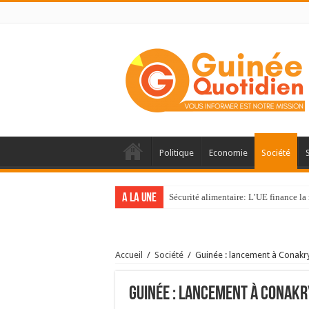
Politique
Economie
Société
A la une
Sécurité alimentaire: L’UE finance la 
Accueil
/
Société
/
Guinée : lancement à Conakry d
Guinée : lancement à Conakry 