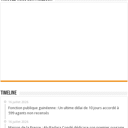
Timeline
16 juillet 2026
Fonction publique guinéenne : Un ultime délai de 10 jours accordé à
599 agents non recensés
16 juillet 2026
Maison de la Presse : Aly Badara Condé dédicace son premier ouvrage