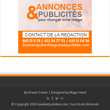
By
Dream Center
| Designed by
Magic Hand
© Copyright 2026 GuinéeQuotidien.com, Tous Droits Réservés