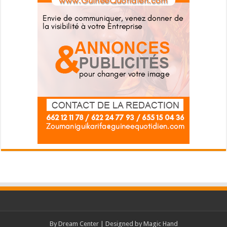
By
Dream Center
| Designed by
Magic Hand