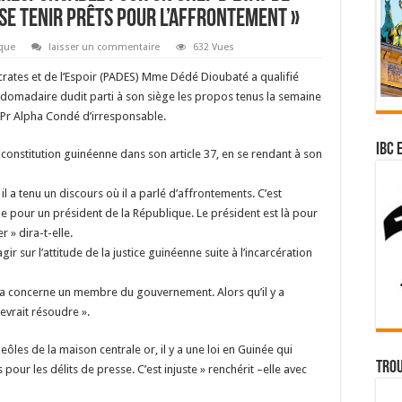
se tenir prêts pour l’affrontement »
ique
laisser un commentaire
632 Vues
crates et de l’Espoir (PADES) Mme Dédé Dioubaté a qualifié
domadaire dudit parti à son siège les propos tenus la semaine
, Pr Alpha Condé d’irresponsable.
IBC 
a constitution guinéenne dans son article 37, en se rendant à son
il a tenu un discours où il a parlé d’affrontements. C’est
ne pour un président de la République. Le président est là pour
 » dira-t-elle.
r sur l’attitude de la justice guinéenne suite à l’incarcération
 ça concerne un membre du gouvernement. Alors qu’il y a
devrait résoudre ».
eôles de la maison centrale or, il y a une loi en Guinée qui
Trou
our les délits de presse. C’est injuste » renchérit –elle avec