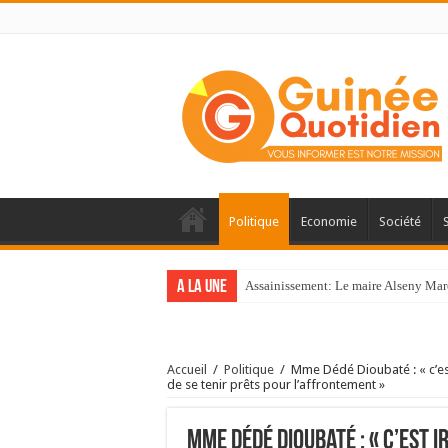
Politique
Economie
Société
A la une
Assainissement: Le maire Alseny Mar
Accueil
/
Politique
/
Mme Dédé Dioubaté : « c’es
de se tenir prêts pour l’affrontement »
Mme Dédé Dioubaté : « c’est 