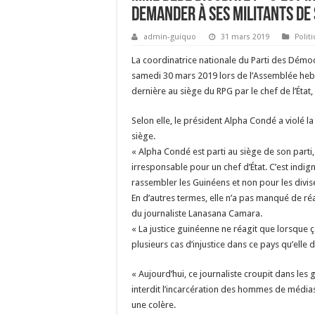
demander à ses militants de 
admin-guiquo
31 mars 2019
Polit
La coordinatrice nationale du Parti des Démo
samedi 30 mars 2019 lors de l’Assemblée heb
dernière au siège du RPG par le chef de l’État
Selon elle, le président Alpha Condé a violé l
siège.
« Alpha Condé est parti au siège de son parti, 
irresponsable pour un chef d’État. C’est indig
rassembler les Guinéens et non pour les diviser
En d’autres termes, elle n’a pas manqué de réagi
du journaliste Lanasana Camara.
« La justice guinéenne ne réagit que lorsque
plusieurs cas d’injustice dans ce pays qu’elle 
« Aujourd’hui, ce journaliste croupit dans les g
interdit l’incarcération des hommes de médias p
une colère.