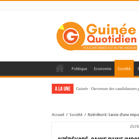
Politique
Economie
Société
A la une
Guinée : Ouverture des candidatures
Accueil
/
Société
/
Nzérékoré: Saisie d’une impo
OLYM