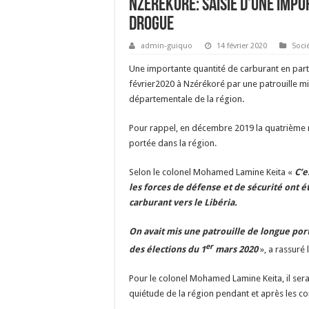
Nzérékoré: Saisie d’une imp
drogue
admin-guiquo
14 février 2020
Soci
Une importante quantité de carburant en parta
février2020 à Nzérékoré par une patrouille 
départementale de la région.
Pour rappel, en décembre 2019 la quatrième ré
portée dans la région.
Selon le colonel Mohamed Lamine Keita «
C’e
les forces de défense et de sécurité ont été
carburant vers le Libéria.
On avait mis une patrouille de longue porté
er
des élections du 1
mars 2020
», a rassuré
Pour le colonel Mohamed Lamine Keita, il sera 
quiétude de la région pendant et après les con