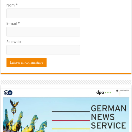
Nom
*
E-mail
*
Site web