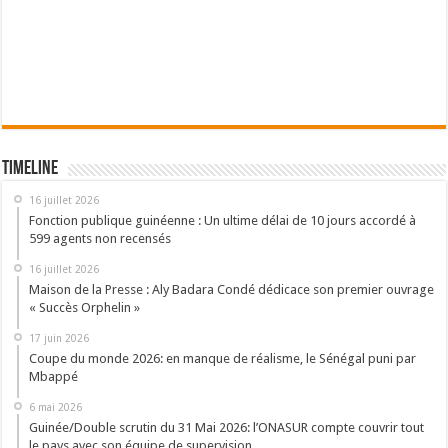
Timeline
16 juillet 2026
Fonction publique guinéenne : Un ultime délai de 10 jours accordé à
599 agents non recensés
16 juillet 2026
Maison de la Presse : Aly Badara Condé dédicace son premier ouvrage
« Succès Orphelin »
17 juin 2026
Coupe du monde 2026: en manque de réalisme, le Sénégal puni par
Mbappé
6 mai 2026
Guinée/Double scrutin du 31 Mai 2026: l’ONASUR compte couvrir tout
le pays avec son équipe de supervision