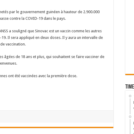
achetés par le gouvernement guinéen à hauteur de 2.900.000
 masse contre la COVID-19 dans le pays.
l’ANSS a souligné que Sinovac est un vaccin comme les autres
-19. Il sera appliqué en deux doses. Il y aura un intervalle de
 de vaccination.
s âgées de 18 ans et plus, qui souhaitent se faire vacciner de
bienvenues.
nnes ont été vaccinées avec la première dose.
Time