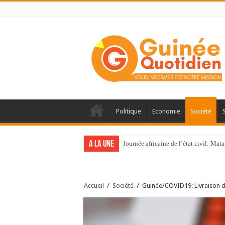
Politique
Economie
Société
A la une
Journée africaine de l’état civil: Ma
Accueil
/
Société
/
Guinée/COVID19: Livraison d