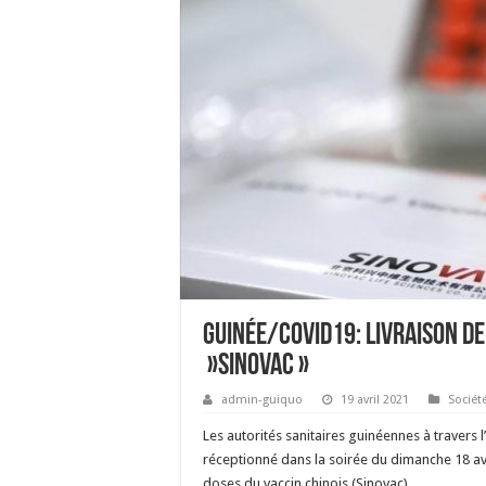
Guinée/COVID19: Livraison de
»SINOVAC »
admin-guiquo
19 avril 2021
Sociét
Les autorités sanitaires guinéennes à travers 
réceptionné dans la soirée du dimanche 18 avr
doses du vaccin chinois (Sinovac).