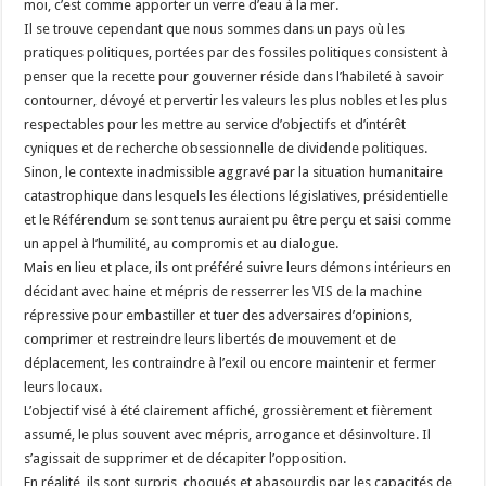
moi, c’est comme apporter un verre d’eau à la mer.
Il se trouve cependant que nous sommes dans un pays où les
pratiques politiques, portées par des fossiles politiques consistent à
penser que la recette pour gouverner réside dans l’habileté à savoir
contourner, dévoyé et pervertir les valeurs les plus nobles et les plus
respectables pour les mettre au service d’objectifs et d’intérêt
cyniques et de recherche obsessionnelle de dividende politiques.
Sinon, le contexte inadmissible aggravé par la situation humanitaire
catastrophique dans lesquels les élections législatives, présidentielle
et le Référendum se sont tenus auraient pu être perçu et saisi comme
un appel à l’humilité, au compromis et au dialogue.
Mais en lieu et place, ils ont préféré suivre leurs démons intérieurs en
décidant avec haine et mépris de resserrer les VIS de la machine
répressive pour embastiller et tuer des adversaires d’opinions,
comprimer et restreindre leurs libertés de mouvement et de
déplacement, les contraindre à l’exil ou encore maintenir et fermer
leurs locaux.
L’objectif visé à été clairement affiché, grossièrement et fièrement
assumé, le plus souvent avec mépris, arrogance et désinvolture. Il
s’agissait de supprimer et de décapiter l’opposition.
En réalité, ils sont surpris, choqués et abasourdis par les capacités de