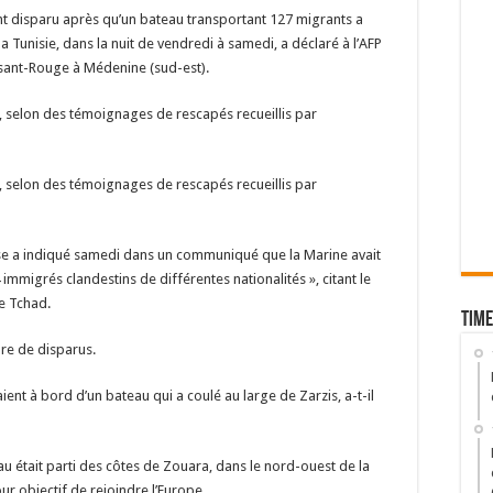
nt disparu après qu’un bateau transportant 127 migrants a
la Tunisie, dans la nuit de vendredi à samedi, a déclaré à l’AFP
ssant-Rouge à Médenine (sud-est).
s, selon des témoignages de rescapés recueillis par
s, selon des témoignages de rescapés recueillis par
ense a indiqué samedi dans un communiqué que la Marine avait
immigrés clandestins de différentes nationalités », citant le
le Tchad.
Time
bre de disparus.
ient à bord d’un bateau qui a coulé au large de Zarzis, a-t-il
u était parti des côtes de Zouara, dans le nord-ouest de la
our objectif de rejoindre l’Europe.