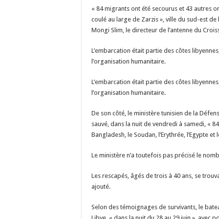
« 84 migrants ont été secourus et 43 autres o
coulé au large de Zarzis », ville du sud-est de 
Mongi Slim, le directeur de l’antenne du Croi
L’embarcation était partie des côtes libyenne
l’organisation humanitaire.
L’embarcation était partie des côtes libyenne
l’organisation humanitaire.
De son côté, le ministère tunisien de la Déf
sauvé, dans la nuit de vendredi à samedi, « 84 
Bangladesh, le Soudan, l’Erythrée, l’Egypte et 
Le ministère n’a toutefois pas précisé le nom
Les rescapés, âgés de trois à 40 ans, se trouva
ajouté.
Selon des témoignages de survivants, le batea
Libye, « dans la nuit du 28 au 29 juin », avec p