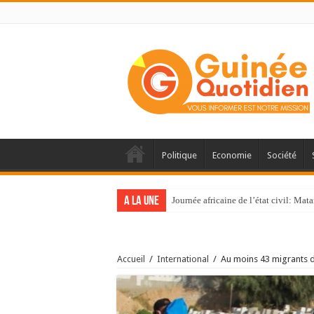
Politique
Economie
Société
A la une
Journée africaine de l’état civil: Ma
Accueil
/
International
/
Au moins 43 migrants d