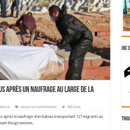
IBC 
us après un naufrage au large de la
ational
laisser un commentaire
666 Vues
s après le naufrage d’un bateau transportant 127 migrants au
Trou
ssant-Rouge tunisien.