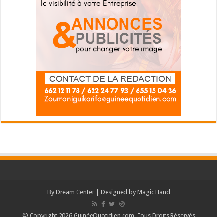
By
Dream Center
| Designed by
Magic Hand
© Copyright 2026 GuinéeQuotidien.com, Tous Droits Réservés