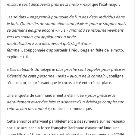
militaire sont découverts près de la moto »,
explique l’état-major.
Les soldats
« engagent la poursuite de l’un des deux individus dans
le bois. Quatre tirs de sommation sont réalisés pour le stopper mais
ce dernier s’éloigne encore ».
Puis
« l’individu se retourne vivement
vers les soldats qui appliquent un tir de
neutralisation »
et
« découvrent qu’il s’agit d’une
femme »,
soupçonnée d’appartenir à l’équipage en fuite de la moto,
explique-t-il.
« Des habitants du village le plus proche sont appelés pour préciser
l’identité de cette personne »
mais
« aucun ne la connaît »,
souligne
l’état-major, en précisant que le corps a été enterré sur place.
Une enquête de commandement a été initiée
« pour préciser le
déroulement exact des faits et disposer d’un éclairage complet sur
cette action de combat »
, conclut le communiqué.
Cette annonce intervient parallèlement à des rumeurs sur les réseaux
sociaux accusant la force française Barkhane d’avoir tué lundi une
jeune fille de 13 ans lors d’un raid aérien dans la commune de N’Tillit,