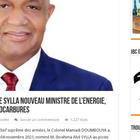
IBC 
E SYLLA Nouveau Ministre de l’Energie,
rocarbures
ociété
laisser un commentaire
1,227 Vues
Trou
at, Chef suprême des armées, le Colonel Mamadi DOUMBOUYA a,
eudi 04 novembre 2021, nommé M. Ibrahima Abé SYLLA au poste