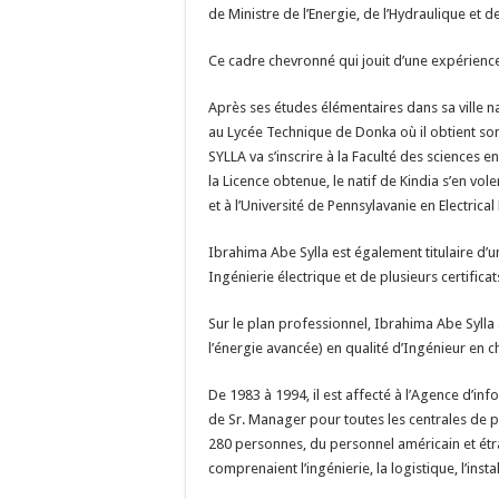
de Ministre de l’Energie, de l’Hydraulique et 
Ce cadre chevronné qui jouit d’une expérience 
Après ses études élémentaires dans sa ville na
au Lycée Technique de Donka où il obtient so
SYLLA va s’inscrire à la Faculté des sciences
la Licence obtenue, le natif de Kindia s’en vol
et à l’Université de Pennsylavanie en Electrical
Ibrahima Abe Sylla est également titulaire d’un
Ingénierie électrique et de plusieurs certifica
Sur le plan professionnel, Ibrahima Abe Syl
l’énergie avancée) en qualité d’Ingénieur en c
De 1983 à 1994, il est affecté à l’Agence d’in
de Sr. Manager pour toutes les centrales de p
280 personnes, du personnel américain et étr
comprenaient l’ingénierie, la logistique, l’inst