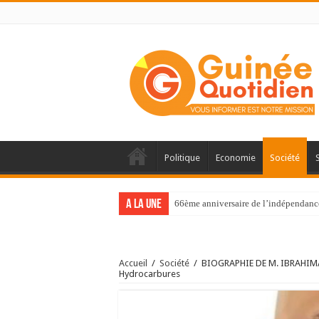
Politique
Economie
Société
A la une
66ème anniversaire de l’indépendance 
Accueil
/
Société
/
BIOGRAPHIE DE M. IBRAHIMA A
Hydrocarbures