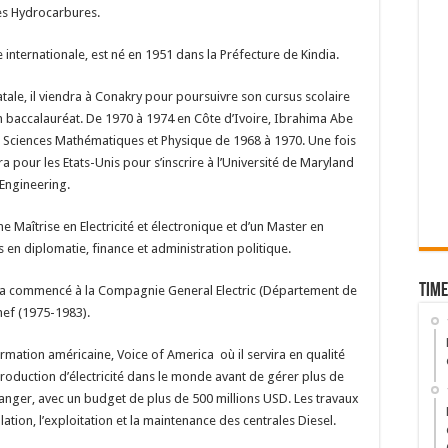
des Hydrocarbures.
internationale, est né en 1951 dans la Préfecture de Kindia.
tale, il viendra à Conakry pour poursuivre son cursus scolaire
n baccalauréat. De 1970 à 1974 en Côte d’Ivoire, Ibrahima Abe
 en Sciences Mathématiques et Physique de 1968 à 1970. Une fois
era pour les Etats-Unis pour s’inscrire à l’Université de Maryland
 Engineering.
e Maîtrise en Electricité et électronique et d’un Master en
ts en diplomatie, finance et administration politique.
Time
la a commencé à la Compagnie General Electric (Département de
hef (1975-1983).
formation américaine, Voice of America où il servira en qualité
roduction d’électricité dans le monde avant de gérer plus de
anger, avec un budget de plus de 500 millions USD. Les travaux
allation, l’exploitation et la maintenance des centrales Diesel.