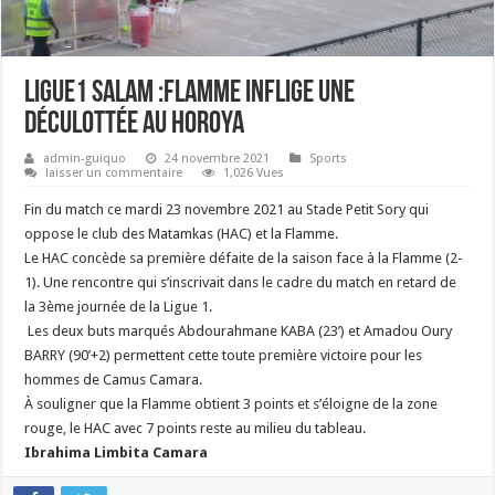
Ligue1 Salam ‬:Flamme inflige une
déculottée au Horoya
admin-guiquo
24 novembre 2021
Sports
laisser un commentaire
1,026 Vues
Fin du match ce mardi 23 novembre 2021 au Stade Petit Sory qui
oppose le club des Matamkas (HAC) et la Flamme.
Le HAC concède sa première défaite de la saison face à la Flamme (2-
1). Une rencontre qui s’inscrivait dans le cadre du match en retard de
la 3ème journée de la Ligue 1.
Les deux buts marqués Abdourahmane KABA (23’) et Amadou Oury
BARRY (90’+2) permettent cette toute première victoire pour les
hommes de Camus Camara.
À souligner que la Flamme obtient 3 points et s’éloigne de la zone
rouge, le HAC avec 7 points reste au milieu du tableau.
Ibrahima Limbita Camara