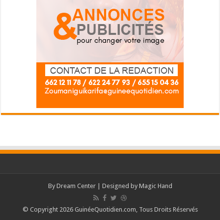
By
Dream Center
| Designed by
Magic Hand
© Copyright 2026 GuinéeQuotidien.com, Tous Droits Réservés