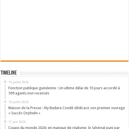
Timeline
16 juillet 2026
Fonction publique guinéenne : Un ultime délai de 10 jours accordé à
599 agents non recensés
16 juillet 2026
Maison de la Presse : Aly Badara Condé dédicace son premier ouvrage
« Succès Orphelin »
17 juin 2026
Coupe du monde 2026: en manque de réalisme, le Sénégal puni par