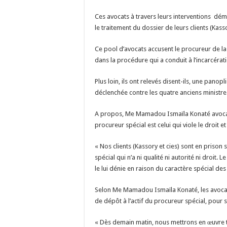
Ces avocats à travers leurs interventions dé
le traitement du dossier de leurs clients (Kasso
Ce pool d’avocats accusent le procureur de la 
dans la procédure qui a conduit à l’incarcérati
Plus loin, ils ont relevés disent-ils, une panop
déclenchée contre les quatre anciens ministre
A propos, Me Mamadou Ismaïla Konaté avocat 
procureur spécial est celui qui viole le droit 
« Nos clients (Kassory et cies) sont en priso
spécial qui n’a ni qualité ni autorité ni droit.
le lui dénie en raison du caractère spécial des 
Selon Me Mamadou Ismaïla Konaté, les avocat
de dépôt à l’actif du procureur spécial, pour
« Dès demain matin, nous mettrons en œuvre tou