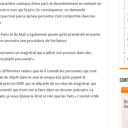
caractère caduque d’une part, et deuxièmement en mettant en
roit ni voix qui l’a pris. En conséquence, on demande
st pas tout parce qu’une personne s’est comportée dans les
»
Paris et du Mali a également ajouté qu’ils prendront en partie
son encontre une procédure de forfaiture.
 poursuivre un magistrat qui a utilisé son pouvoir dans des
est plutôt personnel ».
 différentes radios que lui il connaît les personnes qui sont
at de dépôt dans le seul et unique but qu’ils paient et
Con
près la CRIEF qui se départit de sa robe de magistrat, qui
nels qui n’ont rien à faire dans un dossier judiciaire. La
its, je vous donne le droit et rien que les faits » Conclut-il Me