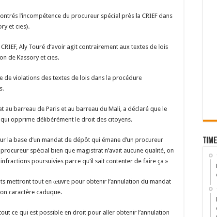
montrés l’incompétence du procureur spécial près la CRIEF dans
ry et cies).
CRIEF, Aly Touré d’avoir agit contrairement aux textes de lois
on de Kassory et cies.
lie de violations des textes de lois dans la procédure
s.
au barreau de Paris et au barreau du Mali, a déclaré que le
et qui opprime délibérément le droit des citoyens.
n sur la base d’un mandat de dépôt qui émane d’un procureur
Time
 Le procureur spécial bien que magistrat n’avait aucune qualité, on
infractions poursuivies parce qu’il sait contenter de faire ça »
s mettront tout en œuvre pour obtenir l’annulation du mandat
 son caractère caduque.
t ce qui est possible en droit pour aller obtenir l’annulation