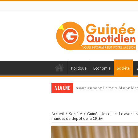
Politique
Economie
Société
A la une
Assainissement: Le maire Alseny Mar
Accueil
/
Société
/
Guinée : le collectif d’avoca
mandat de dépôt de la CRIEF