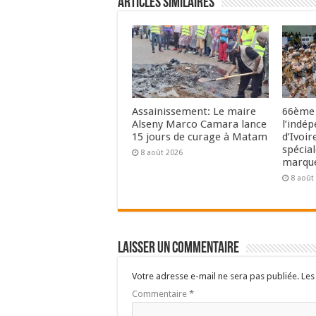
Articles Similaires
Assainissement: Le maire
66ème 
Alseny Marco Camara lance
l’indé
15 jours de curage à Matam
d’Ivoir
spécia
8 août 2026
marque
8 août
Laisser un commentaire
Votre adresse e-mail ne sera pas publiée.
Les
Commentaire
*