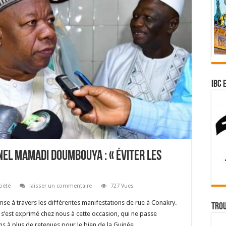
IBC 
nel Mamadi Doumbouya : « éviter les
iété
laisser un commentaire
727 Vues
 crise à travers les différentes manifestations de rue à Conakry.
Trou
s’est exprimé chez nous à cette occasion, qui ne passe
ns à plus de retenues pour le bien de la Guinée.