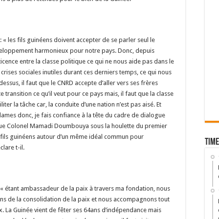
 « les fils guinéens doivent accepter de se parler seul le
éveloppement harmonieux pour notre pays. Donc, depuis
ticence entre la classe politique ce qui ne nous aide pas dans le
 crises sociales inutiles durant ces derniers temps, ce qui nous
dessus, il faut que le CNRD accepte d’aller vers ses frères
ransition ce qu’il veut pour ce pays mais, il faut que la classe
iter la tâche car, la conduite d’une nation n’est pas aisé. Et
dames donc, je fais confiance à la tête du cadre de dialogue
blique Colonel Mamadi Doumbouya sous la houlette du premier
es fils guinéens autour d’un même idéal commun pour
Time
are t-il.
 : « étant ambassadeur de la paix à travers ma fondation, nous
ens de la consolidation de la paix et nous accompagnons tout
aix. La Guinée vient de fêter ses 64ans d’indépendance mais