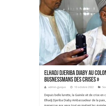
Elhadj Djeriba Diaby au colo
busnessmans des crises »
admin-guiquo
10 octobre 2022
Soc
Depuis belle lurette, la Guinée vit de crise en
Elhadj Djeriba Diaby Ambassadeur de la paix, 
inaperçue aux yeux tout en invitant les guinée