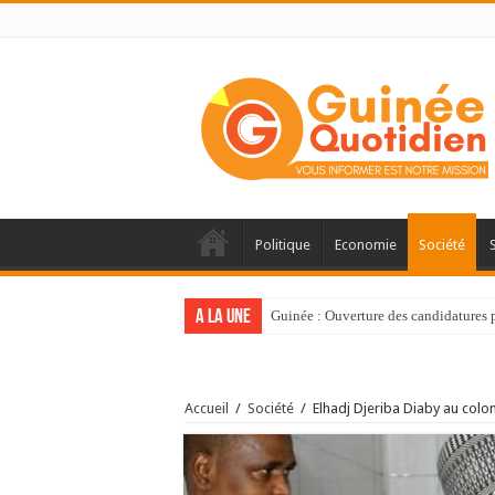
Politique
Economie
Société
A la une
Guinée : Ouverture des candidatures
Accueil
/
Société
/
Elhadj Djeriba Diaby au col