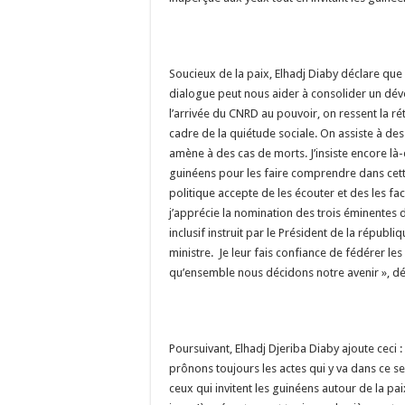
Soucieux de la paix, Elhadj Diaby déclare que :
dialogue peut nous aider à consolider un d
l’arrivée du CNRD au pouvoir, on ressent la ré
cadre de la quiétude sociale. On assiste à des
amène à des cas de morts. J’insiste encore là-
guinéens pour les faire comprendre dans cette t
politique accepte de les écouter et des les facil
j’apprécie la nomination des trois éminentes 
inclusif instruit par le Président de la répu
ministre. Je leur fais confiance de fédérer l
qu’ensemble nous décidons notre avenir », décl
Poursuivant, Elhadj Djeriba Diaby ajoute ceci
prônons toujours les actes qui y va dans ce s
ceux qui invitent les guinéens autour de la p