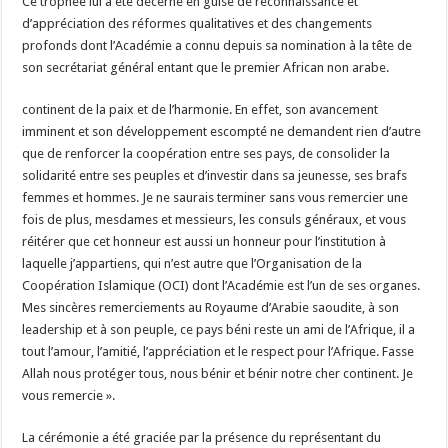
Ce trophée lui a été décerné en guise de reconnaissance et
d’appréciation des réformes qualitatives et des changements
profonds dont l’Académie a connu depuis sa nomination à la tête de
son secrétariat général entant que le premier African non arabe.
continent de la paix et de l’harmonie. En effet, son avancement
imminent et son développement escompté ne demandent rien d’autre
que de renforcer la coopération entre ses pays, de consolider la
solidarité entre ses peuples et d’investir dans sa jeunesse, ses brafs
femmes et hommes. Je ne saurais terminer sans vous remercier une
fois de plus, mesdames et messieurs, les consuls généraux, et vous
réitérer que cet honneur est aussi un honneur pour l’institution à
laquelle j’appartiens, qui n’est autre que l’Organisation de la
Coopération Islamique (OCI) dont l’Académie est l’un de ses organes.
Mes sincères remerciements au Royaume d’Arabie saoudite, à son
leadership et à son peuple, ce pays béni reste un ami de l’Afrique, il a
tout l’amour, l’amitié, l’appréciation et le respect pour l’Afrique. Fasse
Allah nous protéger tous, nous bénir et bénir notre cher continent. Je
vous remercie ».
La cérémonie a été graciée par la présence du représentant du