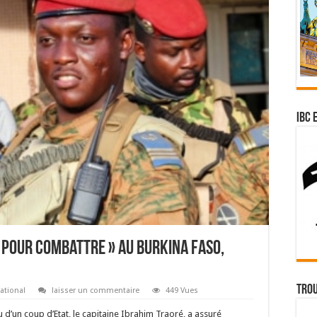
IBC 
n pour combattre » au Burkina Faso,
Trou
ational
laisser un commentaire
449 Vues
u d’un coup d’Etat, le capitaine Ibrahim Traoré, a assuré