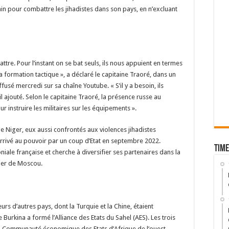
rain pour combattre les jihadistes dans son pays, en n’excluant
attre. Pour l’instant on se bat seuls, ils nous appuient en termes
la formation tactique », a déclaré le capitaine Traoré, dans un
fusé mercredi sur sa chaîne Youtube. « S’il y a besoin, ils
il ajouté. Selon le capitaine Traoré, la présence russe au
ur instruire les militaires sur les équipements ».
le Niger, eux aussi confrontés aux violences jihadistes
 arrivé au pouvoir par un coup d’Etat en septembre 2022.
Time
oniale française et cherche à diversifier ses partenaires dans la
lier de Moscou.
rs d’autres pays, dont la Turquie et la Chine, étaient
e Burkina a formé l’Alliance des Etats du Sahel (AES). Les trois
la Communauté économique des Etats d’Afrique de l’ouest