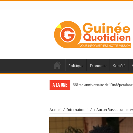
Politique
Economie
Société
A la une
66ème anniversaire de l’indépendance 
Accueil
/
International
/
« Aucun Russe sur le te