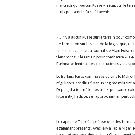
mercredi qu' »aucun Russe » n’était sur le ter
qu’ils puissent le faire à l’avenir.
« Il n’y a aucun Russe sur le terrain pour comb
de formation sur le volet de la logistique, de 
entretien accordé au journaliste Alain Foka, dif
viendront sur le terrain pour combattre », a-t-
Burkina se limite à des « instructeurs venus po
Le Burkina Faso, comme ses voisins le Mali et 
régulières, est dirigé par un régime militaire
Depuis, il a tourné le dos à l’ex-puissance col
lutte anti-jihadiste, se rapprochant en particu
Le capitaine Traoré a précisé que des formateu
également présents. Avec le Mali et le Niger, l
pays ont annoncé dimanche qu’ils quittaient 