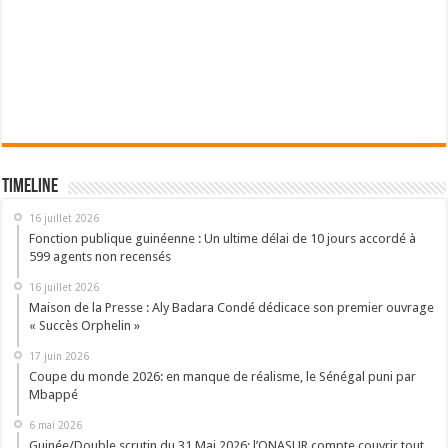
Timeline
16 juillet 2026
Fonction publique guinéenne : Un ultime délai de 10 jours accordé à
599 agents non recensés
16 juillet 2026
Maison de la Presse : Aly Badara Condé dédicace son premier ouvrage
« Succès Orphelin »
17 juin 2026
Coupe du monde 2026: en manque de réalisme, le Sénégal puni par
Mbappé
6 mai 2026
Guinée/Double scrutin du 31 Mai 2026: l’ONASUR compte couvrir tout