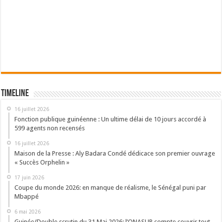
Timeline
16 juillet 2026
Fonction publique guinéenne : Un ultime délai de 10 jours accordé à
599 agents non recensés
16 juillet 2026
Maison de la Presse : Aly Badara Condé dédicace son premier ouvrage
« Succès Orphelin »
17 juin 2026
Coupe du monde 2026: en manque de réalisme, le Sénégal puni par
Mbappé
6 mai 2026
Guinée/Double scrutin du 31 Mai 2026: l’ONASUR compte couvrir tout