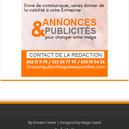
By
Dream Center
| Designed by
Magic Hand