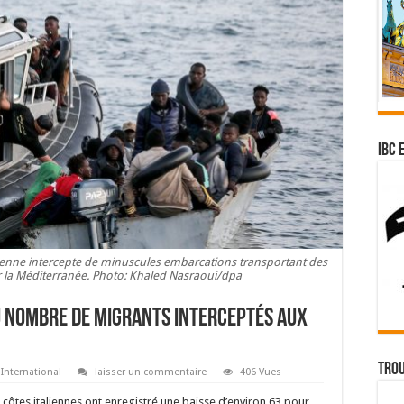
IBC 
ienne intercepte de minuscules embarcations transportant des
r la Méditerranée. Photo: Khaled Nasraoui/dpa
u nombre de migrants interceptés aux
Trou
International
laisser un commentaire
406 Vues
s côtes italiennes ont enregistré une baisse d’environ 63 pour