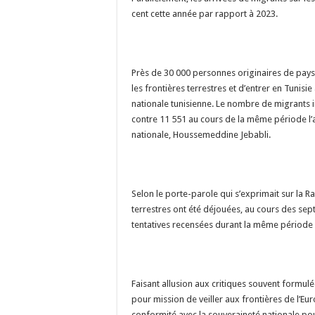
cent cette année par rapport à 2023.
Près de 30 000 personnes originaires de pays
les frontières terrestres et d’entrer en Tunis
nationale tunisienne. Le nombre de migrants i
contre 11 551 au cours de la même période l’
nationale, Houssemeddine Jebabli.
Selon le porte-parole qui s’exprimait sur la R
terrestres ont été déjouées, au cours des sep
tentatives recensées durant la même période
Faisant allusion aux critiques souvent formulée
pour mission de veiller aux frontières de l’Eu
conformité avec la souveraineté nationale pour