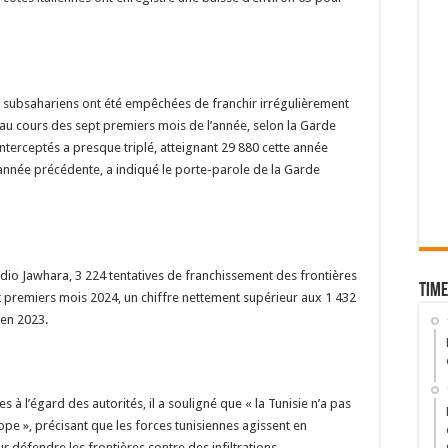
 subsahariens ont été empêchées de franchir irrégulièrement
ie au cours des sept premiers mois de l’année, selon la Garde
nterceptés a presque triplé, atteignant 29 880 cette année
année précédente, a indiqué le porte-parole de la Garde
adio Jawhara, 3 224 tentatives de franchissement des frontières
Time
t premiers mois 2024, un chiffre nettement supérieur aux 1 432
 en 2023.
s à l’égard des autorités, il a souligné que « la Tunisie n’a pas
rope », précisant que les forces tunisiennes agissent en
 défendre les frontières contre des infiltrations.