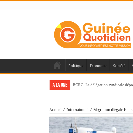
Politique
Economie
Société
A la une
BCRG: La délégation syndicale dépos
Accueil
/
International
/
Migration illégale Hau