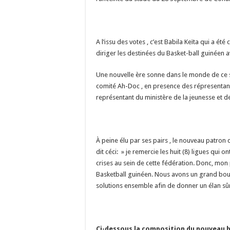
A l’issu des votes , c’est Babila Keïta qui a 
diriger les destinées du Basket-ball guinéen a
Une nouvelle ère sonne dans le monde de ce spo
comité Ah-Doc , en presence des répresentant
représentant du ministère de la jeunesse et de
À peine élu par ses pairs , le nouveau patron
dit céci: » je remercie les huit (8) ligues qu
crises au sein de cette fédération. Donc, mon 
Basketball guinéen. Nous avons un grand boulot
solutions ensemble afin de donner un élan sûr 
Ci-dessous la composition du nouveau b