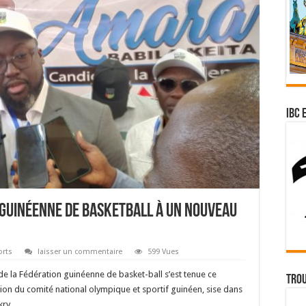
IBC 
 guinéenne de Basketball à un nouveau
orts
laisser un commentaire
599 Vues
de la Fédération guinéenne de basket-ball s’est tenue ce
Trou
ion du comité national olympique et sportif guinéen, sise dans
kry.