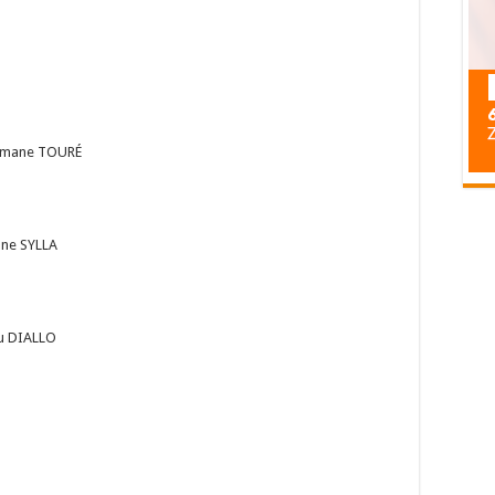
ramane TOURÉ
ane SYLLA
ou DIALLO