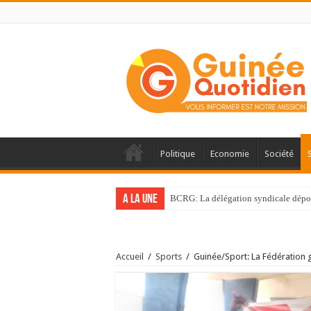
Politique
Economie
Société
A la une
BCRG: La délégation syndicale dépos
Accueil
/
Sports
/
Guinée/Sport: La Fédération 