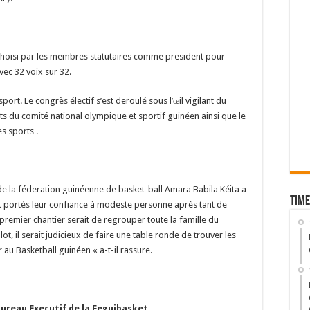
été choisi par les membres statutaires comme president pour
vec 32 voix sur 32.
rt. Le congrès électif s’est deroulé sous l’œil vigilant du
s du comité national olympique et sportif guinéen ainsi que le
s sports .
 de la féderation guinéenne de basket-ball Amara Babila Kéita a
Time
i ont portés leur confiance à modeste personne après tant de
premier chantier serait de regrouper toute la famille du
, il serait judicieux de faire une table ronde de trouver les
au Basketball guinéen « a-t-il rassure.
ureau Executif de la Feguibasket