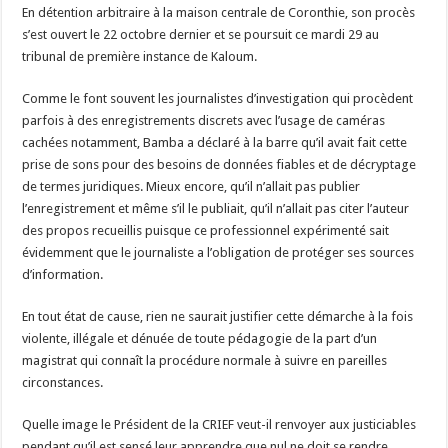
En détention arbitraire à la maison centrale de Coronthie, son procès
s’est ouvert le 22 octobre dernier et se poursuit ce mardi 29 au
tribunal de première instance de Kaloum.
Comme le font souvent les journalistes d’investigation qui procèdent
parfois à des enregistrements discrets avec l’usage de caméras
cachées notamment, Bamba a déclaré à la barre qu’il avait fait cette
prise de sons pour des besoins de données fiables et de décryptage
de termes juridiques. Mieux encore, qu’il n’allait pas publier
l’enregistrement et même s’il le publiait, qu’il n’allait pas citer l’auteur
des propos recueillis puisque ce professionnel expérimenté sait
évidemment que le journaliste a l’obligation de protéger ses sources
d’information.
En tout état de cause, rien ne saurait justifier cette démarche à la fois
violente, illégale et dénuée de toute pédagogie de la part d’un
magistrat qui connaît la procédure normale à suivre en pareilles
circonstances.
Quelle image le Président de la CRIEF veut-il renvoyer aux justiciables
pendant qu’il est sensé leur apprendre que nul ne doit se rendre