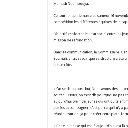
Mamadi Doumbouya.
Ce tournoi qui démarre ce samedi 16 novembr
compétition les différentes équipes de la capi
Objectif, renforcer le tissu social entre les 
mission de refondation.
Dans sa communication, le Commissaire Généra
Soumah, a fait savoir que sa structure a été c
basse côte.
« On se dit aujourd’hui, Nous avons des ancie
soutenu. Nous, on s’est dit pourquoi ne pas 
aujourd’hui plein de jeunes qui ont du talent m
pas les accompagner, c’est parce qu’il n’y a pa
réuni autour de ça pour créer cette plate-for
« Cette jeunesse qui est là aujourd’hui, est 