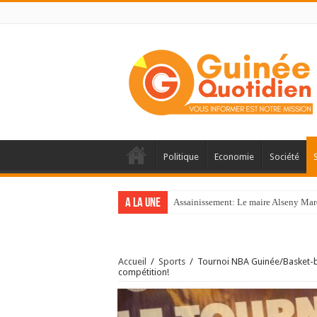
Politique
Economie
Société
A la une
Assainissement: Le maire Alseny Mar
Accueil
/
Sports
/
Tournoi NBA Guinée/Basket-bal
compétition!