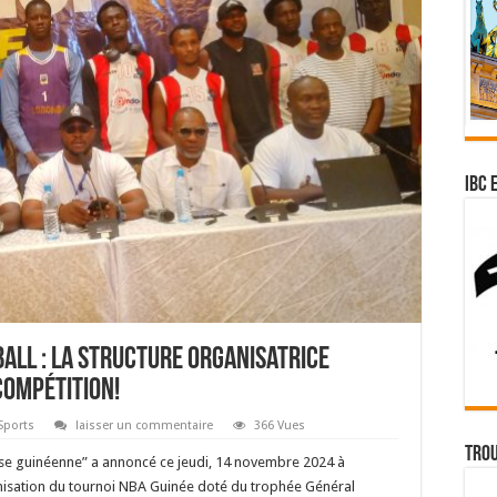
IBC 
all : la structure organisatrice
compétition!
Sports
laisser un commentaire
366 Vues
Trou
sse guinéenne” a annoncé ce jeudi, 14 novembre 2024 à
anisation du tournoi NBA Guinée doté du trophée Général