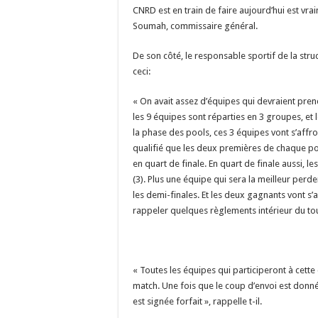
CNRD est en train de faire aujourd’hui est vr
Soumah, commissaire général.
De son côté, le responsable sportif de la stru
ceci:
« On avait assez d’équipes qui devraient pren
les 9 équipes sont réparties en 3 groupes, e
la phase des pools, ces 3 équipes vont s’affr
qualifié que les deux premières de chaque pool
en quart de finale. En quart de finale aussi, l
(3). Plus une équipe qui sera la meilleur perde
les demi-finales. Et les deux gagnants vont s’
rappeler quelques règlements intérieur du to
« Toutes les équipes qui participeront à cette
match. Une fois que le coup d’envoi est donné
est signée forfait », rappelle t-il.