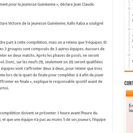
aiment pour la jeunesse Guinéenne », déclare Jean Claude
cture Victoire de la Jeunesse Guinéenne, Kallo Kaba a souligné
dre part à cette compétition, mais on a retenu que 9 équipes. Et
t les 3 groupes sont composés de 3 autres équipes. Aucours de
onter en deux matchs. Après les phases de pools, ne seront
. Donc, sur les neufs (9), seulement six (6) seront qualifiées
es équipes vont s’affronter deux à deux, pour retenir que trois
nte lors de la quart de finale pour compléter à 4 afin de jouer
affronter en finale », explique le responsable sportif avant de
Con
urnoi.
 compétition doivent se présenter 1 heure avant l’heure du
, et que une équipe n’a pas au moins 5 de ses joueurs, l’équipe