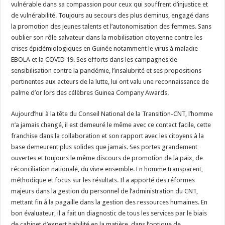
vulnérable dans sa compassion pour ceux qui souffrent d’injustice et
de vulnérabilité. Toujours au secours des plus deminus, engagé dans
la promotion des jeunes talents et l’autonomisation des femmes. Sans
oublier son rôle salvateur dans la mobilisation citoyenne contre les
crises épidémiologiques en Guinée notamment le virus à maladie
EBOLA et la COVID 19. Ses efforts dans les campagnes de
sensibilisation contre la pandémie, l’insalubrité et ses propositions
pertinentes aux acteurs de la lutte, lui ont valu une reconnaissance de
palme d’or lors des célèbres Guinea Company Awards.
Aujourd’hui à la tête du Conseil National de la Transition-CNT, l’homme
n’a jamais changé, il est demeuré le même avec ce contact facile, cette
franchise dans la collaboration et son rapport avec les citoyens à la
base demeurent plus solides que jamais. Ses portes grandement
ouvertes et toujours le même discours de promotion de la paix, de
réconciliation nationale, du vivre ensemble. En homme transparent,
méthodique et focus sur les résultats. Il a apporté des réformes
majeurs dans la gestion du personnel de l’administration du CNT,
mettant fin à la pagaille dans la gestion des ressources humaines. En
bon évaluateur, il a fait un diagnostic de tous les services par le biais
de cabinet d’expert habilité en la matière, dans l’optique de