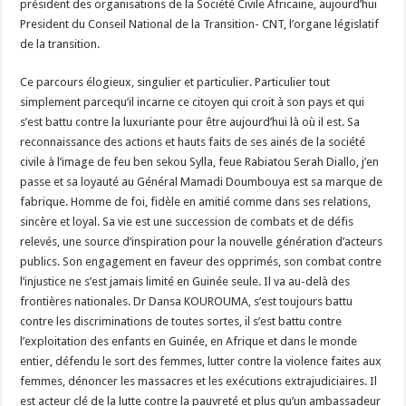
président des organisations de la Société Civile Africaine, aujourd’hui
President du Conseil National de la Transition- CNT, l’organe législatif
de la transition.
Ce parcours élogieux, singulier et particulier. Particulier tout
simplement parcequ’il incarne ce citoyen qui croit à son pays et qui
s’est battu contre la luxuriante pour être aujourd’hui là où il est. Sa
reconnaissance des actions et hauts faits de ses ainés de la société
civile à l’image de feu ben sekou Sylla, feue Rabiatou Serah Diallo, j’en
passe et sa loyauté au Général Mamadi Doumbouya est sa marque de
fabrique. Homme de foi, fidèle en amitié comme dans ses relations,
sincère et loyal. Sa vie est une succession de combats et de défis
relevés, une source d’inspiration pour la nouvelle génération d’acteurs
publics. Son engagement en faveur des opprimés, son combat contre
l’injustice ne s’est jamais limité en Guinée seule. Il va au-delà des
frontières nationales. Dr Dansa KOUROUMA, s’est toujours battu
contre les discriminations de toutes sortes, il s’est battu contre
l’exploitation des enfants en Guinée, en Afrique et dans le monde
entier, défendu le sort des femmes, lutter contre la violence faites aux
femmes, dénoncer les massacres et les exécutions extrajudiciaires. Il
est acteur clé de la lutte contre la pauvreté et plus qu’un ambassadeur