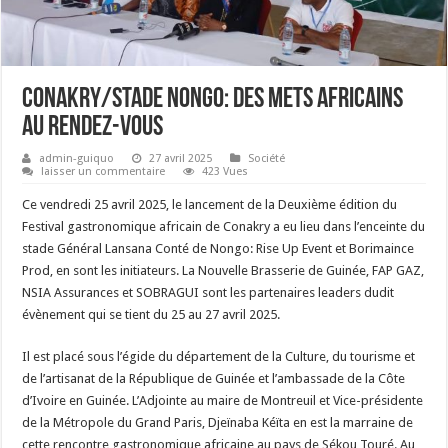
Conakry/Stade Nongo: Des mets africains
au rendez-vous
admin-guiquo
27 avril 2025
Société
laisser un commentaire
423 Vues
Ce vendredi 25 avril 2025, le lancement de la Deuxième édition du
Festival gastronomique africain de Conakry a eu lieu dans l’enceinte du
stade Général Lansana Conté de Nongo: Rise Up Event et Borimaince
Prod, en sont les initiateurs. La Nouvelle Brasserie de Guinée, FAP GAZ,
NSIA Assurances et SOBRAGUI sont les partenaires leaders dudit
évènement qui se tient du 25 au 27 avril 2025.
Il est placé sous l’égide du département de la Culture, du tourisme et
de l’artisanat de la République de Guinée et l’ambassade de la Côte
d’Ivoire en Guinée. L’Adjointe au maire de Montreuil et Vice-présidente
de la Métropole du Grand Paris, Djeïnaba Kéïta en est la marraine de
cette rencontre gastronomique africaine au pays de Sékou Touré. Au