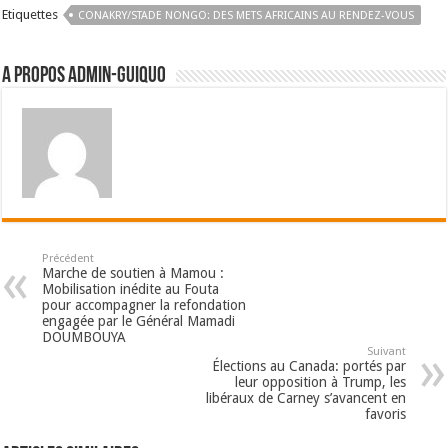
Etiquettes
CONAKRY/STADE NONGO: DES METS AFRICAINS AU RENDEZ-VOUS
A propos admin-guiquo
Précédent
Marche de soutien à Mamou :
Mobilisation inédite au Fouta
pour accompagner la refondation
engagée par le Général Mamadi
DOUMBOUYA
Suivant
Élections au Canada: portés par
leur opposition à Trump, les
libéraux de Carney s’avancent en
favoris