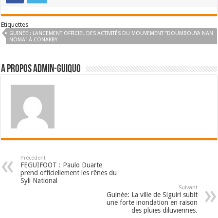
Etiquettes
GUINÉE : LANCEMENT OFFICIEL DES ACTIVITÉS DU MOUVEMENT "DOUMBOUYA NAN
NÖMA" À CONAKRY
A propos admin-guiquo
Précédent
FEGUIFOOT : Paulo Duarte
prend officiellement les rênes du
Syli National
Suivant
Guinée: La ville de Siguiri subit
une forte inondation en raison
des pluies diluviennes.