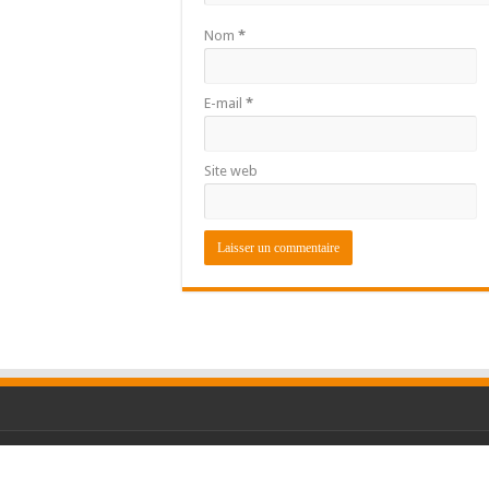
Nom
*
E-mail
*
Site web
© Copyright 2026 GuinéeQuotidien.com, Tous Dr