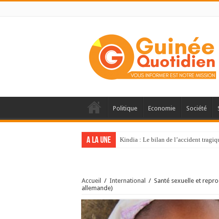
Politique
Economie
Société
A la une
Kindia : Le bilan de l’accident tragi
Accueil
/
International
/
Santé sexuelle et repro
allemande)