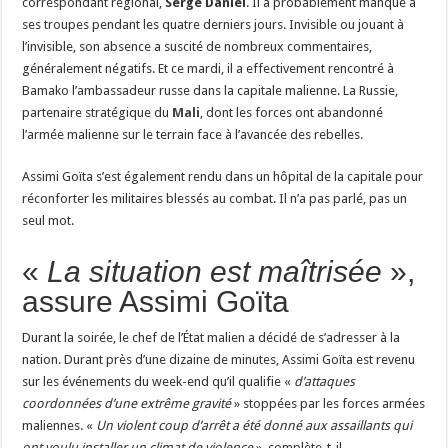
correspondant régional,
Serge Daniel
. Il a probablement manqué à
ses troupes pendant les quatre derniers jours. Invisible ou jouant à
l’invisible, son absence a suscité de nombreux commentaires,
généralement négatifs. Et ce mardi, il a effectivement rencontré à
Bamako l’ambassadeur russe dans la capitale malienne. La Russie,
partenaire stratégique du
Mali
, dont les forces ont abandonné
l’armée malienne sur le terrain face à l’avancée des rebelles.
Assimi Goïta s’est également rendu dans un hôpital de la capitale pour
réconforter les militaires blessés au combat. Il n’a pas parlé, pas un
seul mot.
«
La situation est maîtrisée
»,
assure Assimi Goïta
Durant la soirée, le chef de l’État malien a décidé de s’adresser à la
nation. Durant près d’une dizaine de minutes, Assimi Goïta est revenu
sur les événements du week-end qu’il qualifie «
d’attaques
coordonnées d’une extrême gravité
» stoppées par les forces armées
maliennes. «
Un violent coup d’arrêt a été donné aux assaillants qui
ont voulu installer un climat de violence
», complète-t-il.