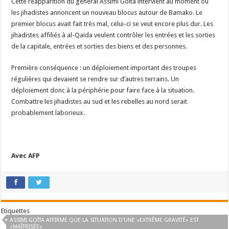
Cette réapparition du général Assimi Goïta intervient au moment où
les jihadistes annoncent un nouveau blocus autour de Bamako. Le
premier blocus avait fait très mal, celui-ci se veut encore plus dur. Les
jihadistes affiliés à al-Qaïda veulent contrôler les entrées et les sorties
de la capitale, entrées et sorties des biens et des personnes.
Première conséquence : un déploiement important des troupes
régulières qui devaient se rendre sur d’autres terrains. Un
déploiement donc à la périphérie pour faire face à la situation.
Combattre les jihadistes au sud et les rebelles au nord serait
probablement laborieux.
Avec AFP
Etiquettes
ASSIMI GOÏTA AFFIRME QUE LA SITUATION D'UNE «EXTRÊME GRAVITÉ» EST
«MAÎTRISÉE»