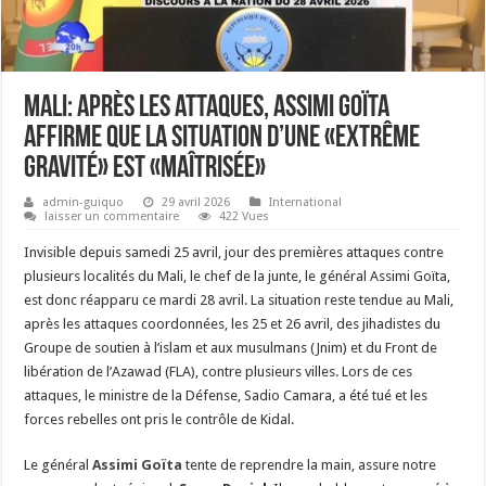
Mali: après les attaques, Assimi Goïta
affirme que la situation d’une «extrême
gravité» est «maîtrisée»
admin-guiquo
29 avril 2026
International
laisser un commentaire
422 Vues
Invisible depuis samedi 25 avril, jour des premières attaques contre
plusieurs localités du Mali, le chef de la junte, le général Assimi Goïta,
est donc réapparu ce mardi 28 avril. La situation reste tendue au Mali,
après les attaques coordonnées, les 25 et 26 avril, des jihadistes du
Groupe de soutien à l’islam et aux musulmans (Jnim) et du Front de
libération de l’Azawad (FLA), contre plusieurs villes. Lors de ces
attaques, le ministre de la Défense, Sadio Camara, a été tué et les
forces rebelles ont pris le contrôle de Kidal.
Le général
Assimi Goïta
tente de reprendre la main, assure notre