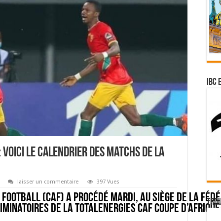
IBC 
 Voici le calendrier des matchs de la
laisser un commentaire
397 Vues
 Football (CAF) a procé
d
é mardi, au siège de la Féd
Trou
liminatoires de la TotalEnergies CAF Coupe d’Afriqu