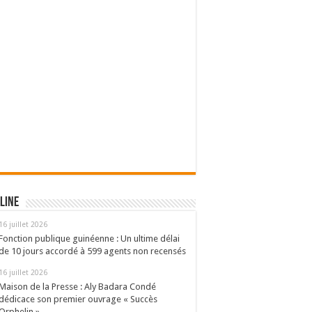
27.
la CAN 2027. Dans les Groupes D, H et L, seule
line
16 juillet 2026
Fonction publique guinéenne : Un ultime délai
de 10 jours accordé à 599 agents non recensés
16 juillet 2026
Maison de la Presse : Aly Badara Condé
dédicace son premier ouvrage « Succès
Orphelin »