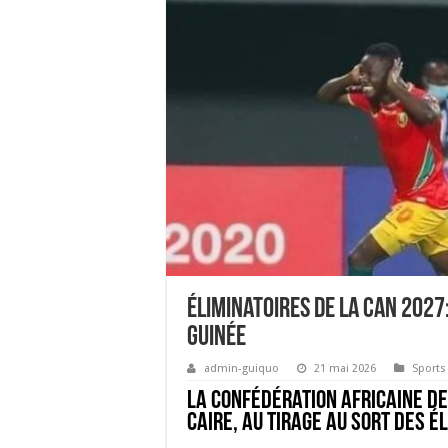
Éliminatoires de la CAN 2027:
Guinée
admin-guiquo
21 mai 2026
Sports
La Confé
d
ération Africaine de
Caire, au tirage au sort des é