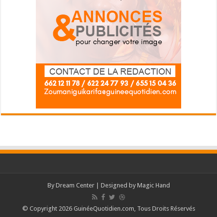
By
Dream Center
| Designed by
Magic Hand
© Copyright 2026 GuinéeQuotidien.com, Tous Droits Réservés