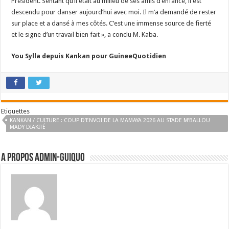
Président. Sentant qu’il était au milieu de ses amis d’enfance, il est
descendu pour danser aujourd’hui avec moi. Il m’a demandé de rester
sur place et a dansé à mes côtés. C’est une immense source de fierté
et le signe d’un travail bien fait », a conclu M. Kaba.
You Sylla depuis Kankan pour GuineeQuotidien
Etiquettes
KANKAN / CULTURE : COUP D’ENVOI DE LA MAMAYA 2026 AU STADE M’BALLOU
MADY DIAKITÉ
A propos admin-guiquo