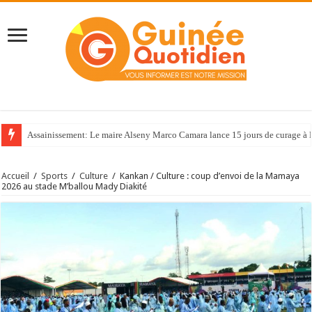
Assainissement: Le maire Alseny Marco Camara lance 15 jours de curage à
Accueil
/
Sports
/
Culture
/
Kankan / Culture : coup d’envoi de la Mamaya
2026 au stade M’ballou Mady Diakité