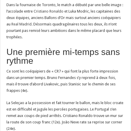
Dans la fournaise de Toronto, le match a débuté par une belle image :
l’accolade entre
Cristiano Ronaldo
et Luka Modric, les capitaines des
deux équipes, anciens Ballons d’Or mais surtout anciens coéquipiers
au
Real Madrid
. Désormais quadragénaires tous les deux, ils n’ont
pourtant pas remisé leurs ambitions dans le même placard que leurs
trophées.
Une première mi-temps sans
rythme
Ce sont les coéquipiers de « CR7 » qui font la plus forte impression
dans un premier temps. Bruno Fernandes s’y reprend à deux fois,
mais il trouve d’abord Livakovic, puis Stanisic sur le chemin de ses
frappes (4e).
La Seleçao a la possession et fait tourner le ballon, mais le bloc croate
est en difficulté et jugule les percées portugaises. Le Portugal s’en
remet aux coups de pied arrêtés. Cristiano Ronaldo trouve un mur sur
la route de son coup franc (12e). João Neve rate sa reprise sur corner
(24e).