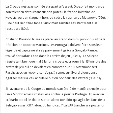
La Croatie n’est pas sonnée et repart à l’assaut. Diogo fait montre de
son talent en détournant sur son poteau la frappe lointaine de
Kovacic, puis en claquant hors du cadre la reprise de Matanovic (76e).
Il ne peut rien faire face à Susic mais l’arbitre assistant vient à sa
rescousse (80e).
Cristiano Ronaldo laisse sa place, au grand dam du public qui siffle la
décision de Roberto Martinez. Les Portugais doivent faire sans leur
légende et capitaine et ils y parviennent grâce à Gonçalo Ramos,
trouvé par Rafael Leao dans les arrêts de jeu (90e+4). La Seleçao
résiste tant bien que mal à la furia croate et craque à la 13ᵉ minute des
arrêts de jeu qui ne devaient en compter que 10. Matanovic sert
Pasalic avec un rebond sur Vega. Il remet sur Gvardiolqui pense
égaliser mais la VAR annule le but du bonheur des Vatreni (90e+14).
Si l’aventure de la Coupe du monde s’arrête là de manière cruelle pour
Luka Modric et les Croates, elle continue pour le Portugal. Et, avec un
scénario pareil, le débat sur Cristiano Ronaldo qui agite les fans de la
Seleçao aussi :
CR7, atout ou handicap
? La VAR tranchera a posteriori.