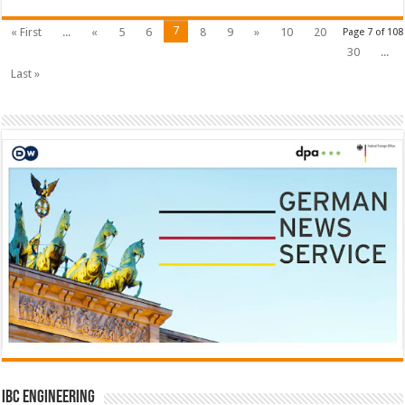
7
« First
...
«
5
6
8
9
»
10
20
Page 7 of 108
30
...
Last »
IBC Engineering