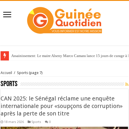
Assainissement: Le maire Alseny Marco Camara lance 15 jours de curage à
66ème anniversaire de l’indépendance de la Côte d’Ivoire : les forces spéci
Accueil
/
Sports
(page 7)
Sports
CAN 2025: le Sénégal réclame une enquête
internationale pour «soupçons de corruption»
après la perte de son titre
18 mars 2026
Sports
0