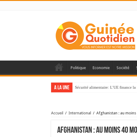
Politique
Economie
Société
A la une
Sécurité alimentaire: L’UE finance la 
Accueil
/
International
/
Afghanistan : au moins
Afghanistan : au moins 40 m