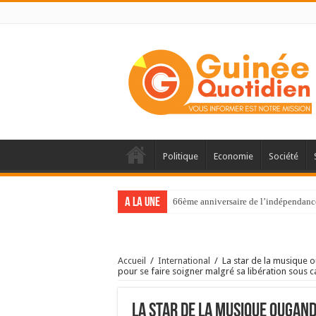
Politique
Economie
Société
A la une
66ème anniversaire de l’indépendance 
Accueil
/
International
/
La star de la musique 
pour se faire soigner malgré sa libération sous c
La star de la musique ougand