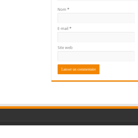
Nom
*
E-mail
*
Site web
© Copyright 2026 GuinéeQuotidien.com, Tous Dr