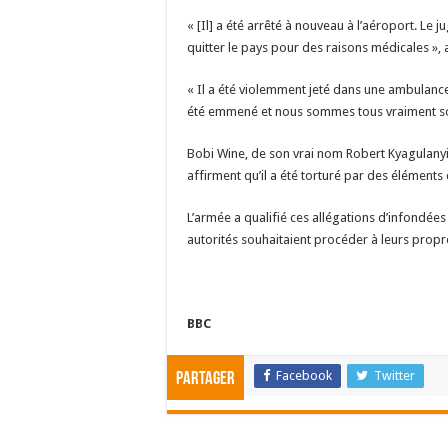
« [Il] a été arrêté à nouveau à l’aéroport. Le j
quitter le pays pour des raisons médicales »,
« Il a été violemment jeté dans une ambulance 
été emmené et nous sommes tous vraiment sous 
Bobi Wine, de son vrai nom Robert Kyagulanyi,
affirment qu’il a été torturé par des éléments
L’armée a qualifié ces allégations d’infondées
autorités souhaitaient procéder à leurs propr
BBC
Facebook
Twitter
Partager