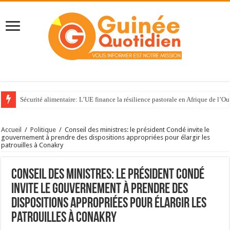
Sécurité alimentaire: L’UE finance la résilience pastorale en Afrique de l’Ou
Crise à la Fifa : l’UEFA poursuit sa fronde contre Infantino et boycotte to
Accueil
/
Politique
/
Conseil des ministres: le président Condé invite le
gouvernement à prendre des dispositions appropriées pour élargir les
patrouilles à Conakry
Conseil des ministres: le président Condé
invite le gouvernement à prendre des
dispositions appropriées pour élargir les
patrouilles à Conakry