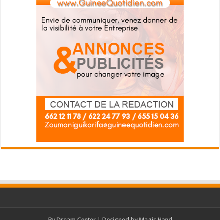
By
Dream Center
| Designed by
Magic Hand