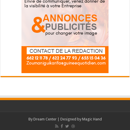
By
Dream Center
| Designed by
Magic Hand