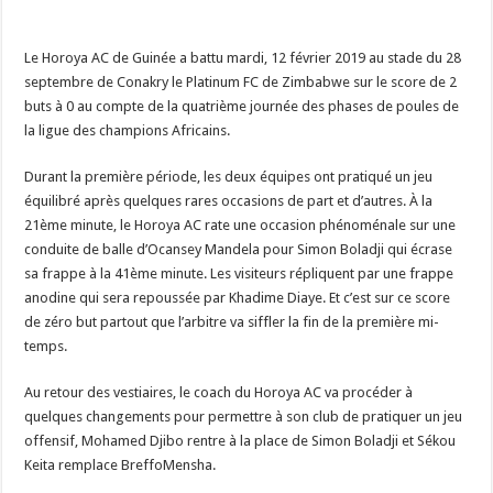
Le Horoya AC de Guinée a battu mardi, 12 février 2019 au stade du 28
septembre de Conakry le Platinum FC de Zimbabwe sur le score de 2
buts à 0 au compte de la quatrième journée des phases de poules de
la ligue des champions Africains.
Durant la première période, les deux équipes ont pratiqué un jeu
équilibré après quelques rares occasions de part et d’autres. À la
21ème minute, le Horoya AC rate une occasion phénoménale sur une
conduite de balle d’Ocansey Mandela pour Simon Boladji qui écrase
sa frappe à la 41ème minute. Les visiteurs répliquent par une frappe
anodine qui sera repoussée par Khadime Diaye. Et c’est sur ce score
de zéro but partout que l’arbitre va siffler la fin de la première mi-
temps.
Au retour des vestiaires, le coach du Horoya AC va procéder à
quelques changements pour permettre à son club de pratiquer un jeu
offensif, Mohamed Djibo rentre à la place de Simon Boladji et Sékou
Keita remplace BreffoMensha.