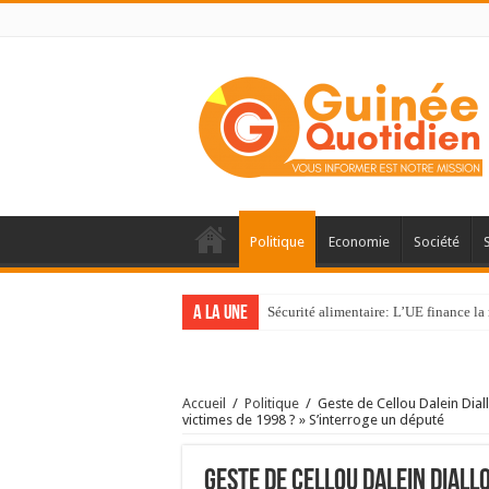
Politique
Economie
Société
A la une
Sécurité alimentaire: L’UE finance la 
Accueil
/
Politique
/
Geste de Cellou Dalein Diall
victimes de 1998 ? » S’interroge un député
Geste de Cellou Dalein Diallo