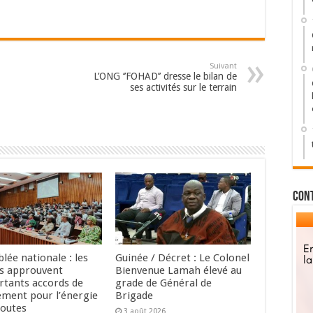
Suivant
L’ONG ‘’FOHAD’’ dresse le bilan de
ses activités sur le terrain
Con
lée nationale : les
Guinée / Décret : Le Colonel
s approuvent
Bienvenue Lamah élevé au
rtants accords de
grade de Général de
ement pour l’énergie
Brigade
routes
3 août 2026