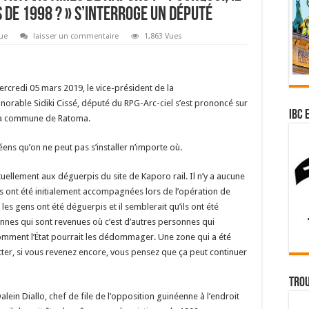
s de 1998 ? » S’interroge un député
que
laisser un commentaire
1,863 Vues
rcredi 05 mars 2019, le vice-président de la
orable Sidiki Cissé, député du RPG-Arc-ciel s’est prononcé sur
IBC 
s la commune de Ratoma.
éens qu’on ne peut pas s’installer n’importe où.
tuellement aux déguerpis du site de Kaporo rail. Il n’y a aucune
 ont été initialement accompagnées lors de l’opération de
les gens ont été déguerpis et il semblerait qu’ils ont été
nes qui sont revenues où c’est d’autres personnes qui
s comment l’État pourrait les dédommager. Une zone qui a été
er, si vous revenez encore, vous pensez que ça peut continuer
Trou
Dalein Diallo, chef de file de l’opposition guinéenne à l’endroit