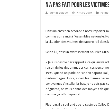
n’a pas fait pour les victime
admin-guiquo
7 mars 2019
Politi
Dans un entretien accordé à notre reporter me
commission santé à l’Assemblée nationale, Hon
la situation des victimes de Kaporo rail dan
Selon lui, c’est un avertissement pour les Guin
« Je suis désolé par rapport à ce qui arrive ac
raison de les dédommager car, ces personnes
1998. Quand on parle de l’ancien Kaporo-Rail, 
dédommagés. Alors, si c’est les mêmes person
sont venues s’installer là-bas, je ne vois pa
déguerpit, on vous donne des moyens de quitt
comme ça. » Explique-t-il.
Plus loin, il a souligné que le geste de Cellou 