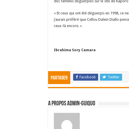
des familles déguerpies sur le site de Kaporo 
« Et ceux qui ont été déguerpis en 1998, ce ne
j’aurais préféré que Cellou Dalein Diallo pen
ceux-là encore. »
Ibrahima Sory Camara
Facebook
Twitter
Partager
A propos admin-guiquo